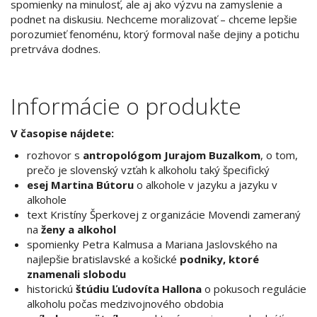
spomienky na minulosť, ale aj ako výzvu na zamyslenie a
podnet na diskusiu. Nechceme moralizovať – chceme lepšie
porozumieť fenoménu, ktorý formoval naše dejiny a potichu
pretrváva dodnes.
Informácie o produkte
V časopise nájdete:
rozhovor s
antropológom Jurajom Buzalkom
, o tom,
prečo je slovenský vzťah k alkoholu taký špecifický
esej Martina Bútoru
o alkohole v jazyku a jazyku v
alkohole
text Kristíny Šperkovej z organizácie Movendi zameraný
na
ženy a alkohol
spomienky Petra Kalmusa a Mariana Jaslovského na
najlepšie bratislavské a košické
podniky, ktoré
znamenali slobodu
historickú
štúdiu Ľudovíta Hallona
o pokusoch regulácie
alkoholu počas medzivojnového obdobia