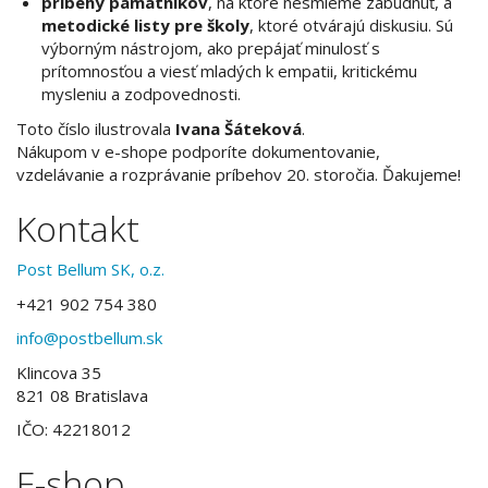
príbehy pamätníkov
, na ktoré nesmieme zabudnúť, a
metodické listy pre školy
, ktoré otvárajú diskusiu. Sú
výborným nástrojom, ako prepájať minulosť s
prítomnosťou a viesť mladých k empatii, kritickému
mysleniu a zodpovednosti.
​​Toto číslo ilustrovala
Ivana Šáteková
.
Nákupom v e-shope podporíte dokumentovanie,
vzdelávanie a rozprávanie príbehov 20. storočia. Ďakujeme!
Kontakt
Post Bellum SK, o.z.
+421 902 754 380
info@postbellum.sk
Klincova 35
821 08 Bratislava
IČO: 42218012
E-shop