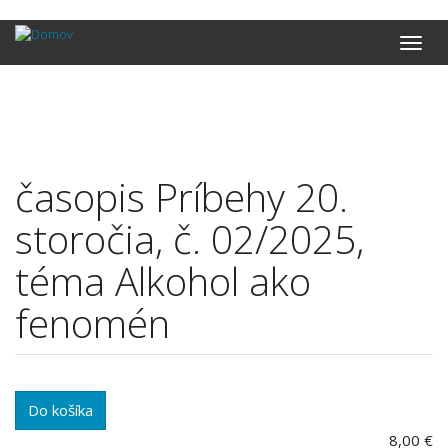
Skočiť
Toggle
na
naviga
hlavný
obsah
časopis Príbehy 20.
storočia, č. 02/2025,
téma Alkohol ako
fenomén
Do košíka
8,00 €