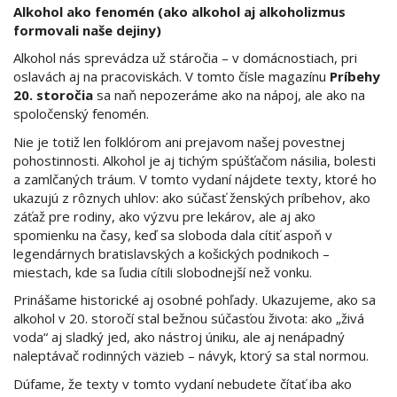
Alkohol ako fenomén (ako alkohol aj alkoholizmus
formovali naše dejiny)
Alkohol nás sprevádza už stáročia – v domácnostiach, pri
oslavách aj na pracoviskách. V tomto čísle magazínu
Príbehy
20. storočia
sa naň nepozeráme ako na nápoj, ale ako na
spoločenský fenomén.
Nie je totiž len folklórom ani prejavom našej povestnej
pohostinnosti. Alkohol je aj tichým spúšťačom násilia, bolesti
a zamlčaných tráum. V tomto vydaní nájdete texty, ktoré ho
ukazujú z rôznych uhlov: ako súčasť ženských príbehov, ako
záťaž pre rodiny, ako výzvu pre lekárov, ale aj ako
spomienku na časy, keď sa sloboda dala cítiť aspoň v
legendárnych bratislavských a košických podnikoch –
miestach, kde sa ľudia cítili slobodnejší než vonku.
Prinášame historické aj osobné pohľady. Ukazujeme, ako sa
alkohol v 20. storočí stal bežnou súčasťou života: ako „živá
voda“ aj sladký jed, ako nástroj úniku, ale aj nenápadný
naleptávač rodinných väzieb – návyk, ktorý sa stal normou.
Dúfame, že texty v tomto vydaní nebudete čítať iba ako